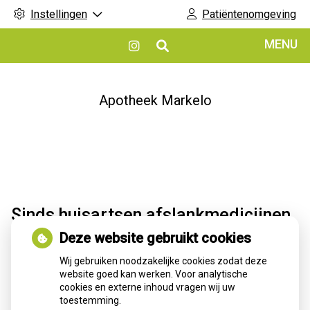
Instellingen
Patiëntenomgeving
Hoofdmenu
MENU
Bezoek
onze
Instagram
pagina
Apotheek Markelo
Sinds huisartsen afslankmedicijnen
mogen voorschrijven, neemt gebruik
Deze website gebruikt cookies
toe
Wij gebruiken noodzakelijke cookies zodat deze
website goed kan werken. Voor analytische
Sinds huisartsen afslankmedicijnen mogen voorschrijven, is
cookies en externe inhoud vragen wij uw
het gebruik sterk toegenomen: circa 80.000 Nederlanders
toestemming.