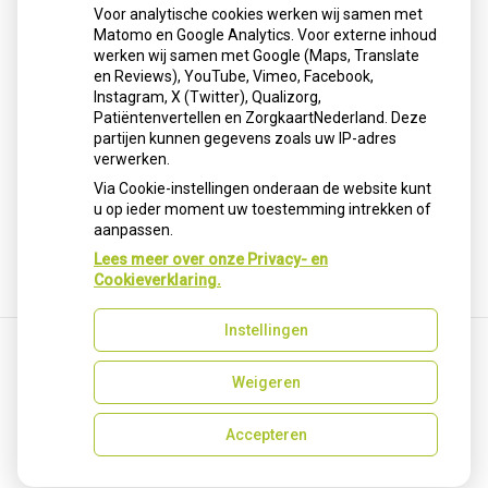
gebruiken nu middelen als Wegovy en Saxenda. Artsen
Voor analytische cookies werken wij samen met
benadrukken dat deze medicijnen geen snelle oplossing
Matomo en Google Analytics. Voor externe inhoud
zijn, maar alleen werken als ondersteuning bij blijvende
werken wij samen met Google (Maps, Translate
leefstijlverandering. Stoppen leidt vaak tot
en Reviews), YouTube, Vimeo, Facebook,
gewichtstoename.
Instagram, X (Twitter), Qualizorg,
Patiëntenvertellen en ZorgkaartNederland. Deze
Lees het hele artikel op:
Nationale zorggids
partijen kunnen gegevens zoals uw IP-adres
Publicatiedatum:
30-01-2026
verwerken.
Via Cookie-instellingen onderaan de website kunt
u op ieder moment uw toestemming intrekken of
aanpassen.
Terug naar overzicht
Lees meer over onze Privacy- en
Cookieverklaring.
Instellingen
Weigeren
Uw Zorg Online
|
Beheer
Privacy verklaring
|
Cookie-instellingen
|
Voorwaarden
Accepteren