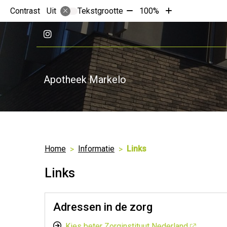
Tekst
Tekst
Contrast
Tekstgrootte
100%
Uit
verkleinen
vergroten
met
met
Bezoek
10%
10%
onze
Instagram
pagina
Apotheek Markelo
Home
Informatie
Links
Links
Adressen in de zorg
Kies beter Zorginstituut Nederland