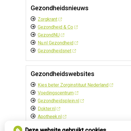
Gezondheidsnieuws
Zorgkrant
Gezondheid & Co
GezondNU
Nu.nl Gezondheid
Gezondheidsnet
Gezondheidswebsites
Kies beter Zorginstituut Nederland
Voedingscentrum
Gezondheidsplein.nl
Dokter.nl
Apotheek.nl
Deze website gebruikt cookies