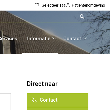
Selecteer Taal
Patiëntenomgeving
Services
Informatie
Contact
Hoofdm
Informatie
Contact
theek
submenu
submenu
menu
Direct naar
Contact