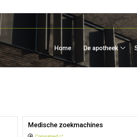
Home
De apotheek
De
apo
sub
Medische zoekmachines
Consumed