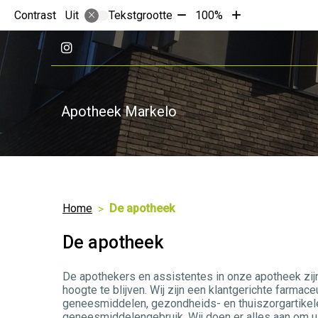
Tekst
Tekst
Contrast
Tekstgrootte
100%
Uit
verkleinen
vergroten
met
met
Bezoek
10%
10%
onze
Instagram
pagina
Apotheek Markelo
Home
De apotheek
De apotheek
De apothekers en assistentes in onze apotheek zi
hoogte te blijven. Wij zijn een klantgerichte farma
geneesmiddelen, gezondheids- en thuiszorgartikelen
geneesmiddelengebruik. Wij doen er alles aan om u