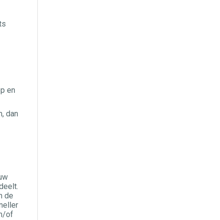
ts
op en
n, dan
 uw
deelt.
n de
neller
n/of