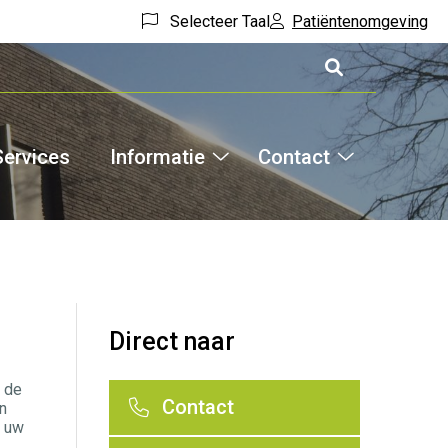
Selecteer Taal
Patiëntenomgeving
Services
Informatie
Contact
Hoofdm
Informatie
Contact
theek
submenu
submenu
menu
Direct naar
 de
Contact
n
n uw