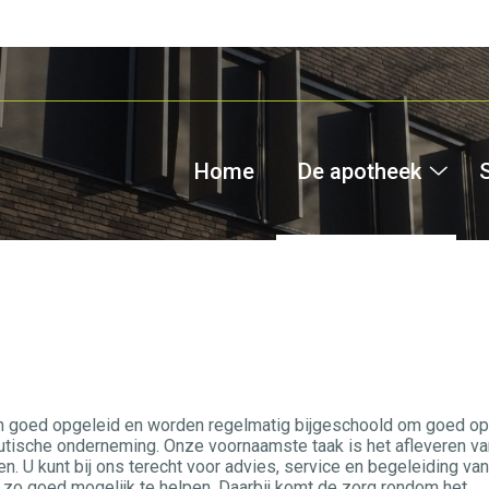
Home
De apotheek
De
apo
sub
jn goed opgeleid en worden regelmatig bijgeschoold om goed op
ceutische onderneming. Onze voornaamste taak is het afleveren va
. U kunt bij ons terecht voor advies, service en begeleiding va
 zo goed mogelijk te helpen. Daarbij komt de zorg rondom het