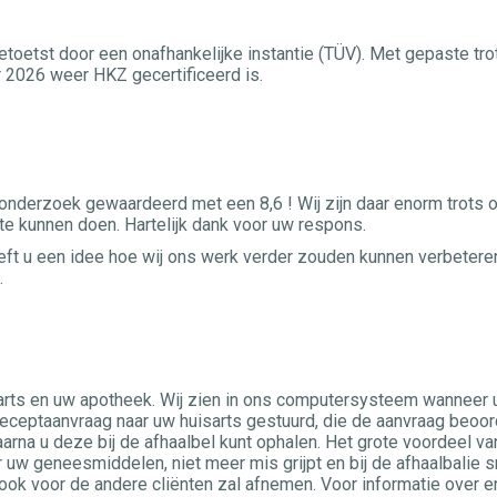
oetst door een onafhankelijke instantie (TÜV). Met gepaste tro
 2026 weer HKZ gecertificeerd is.
onderzoek gewaardeerd met een 8,6 ! Wij zijn daar enorm trots 
te kunnen doen. Hartelijk dank voor uw respons.
eeft u een idee hoe wij ons werk verder zouden kunnen verbetere
.
rts en uw apotheek. Wij zien in ons computersysteem wanneer
receptaanvraag naar uw huisarts gestuurd, die de aanvraag beoor
aarna u deze bij de afhaalbel kunt ophalen. Het grote voordeel va
r uw geneesmiddelen, niet meer mis grijpt en bij de afhaalbalie s
ook voor de andere cliënten zal afnemen. Voor informatie over e