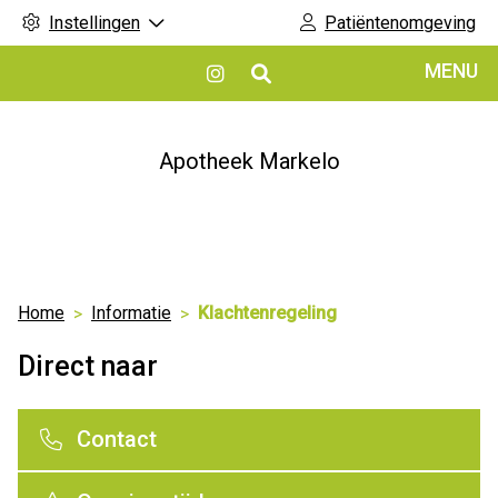
Instellingen
Patiëntenomgeving
Hoofdmenu
MENU
Bezoek
onze
Instagram
pagina
Apotheek Markelo
Home
Informatie
Klachtenregeling
Direct naar
Contact