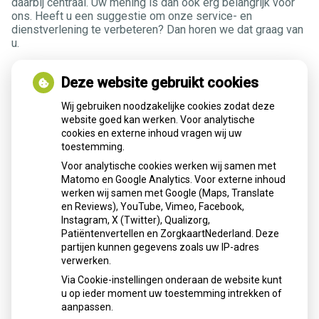
daarbij centraal. Uw mening is dan ook erg belangrijk voor
ons. Heeft u een suggestie om onze service- en
dienstverlening te verbeteren? Dan horen we dat graag van
u.
U heeft een klacht, wat nu?
Deze website gebruikt cookies
Vervelend dat u een klacht heeft. Wij vinden het belangrijk
Wij gebruiken noodzakelijke cookies zodat deze
van u te horen als u niet tevreden bent. Bespreek de klacht
website goed kan werken. Voor analytische
dan met een van onze medewerkers of met de apotheker.
cookies en externe inhoud vragen wij uw
Wij nemen een klacht altijd serieus en gaan direct aan de
toestemming.
slag om uw klacht samen met u op te lossen. Komen we er
Voor analytische cookies werken wij samen met
samen niet uit, dan kunt u
hier
lezen wat u vervolgens
Matomo en Google Analytics. Voor externe inhoud
kunt doen.
werken wij samen met Google (Maps, Translate
en Reviews), YouTube, Vimeo, Facebook,
Vragen of klachten over de rekening?
Instagram, X (Twitter), Qualizorg,
Patiëntenvertellen en ZorgkaartNederland. Deze
Uw zorgverzekeraar is het aanspreekpunt wanneer u
partijen kunnen gegevens zoals uw IP-adres
vragen of klachten heeft over de zorgnota die u van uw
verwerken.
zorgverzekeraar hebt ontvangen. Dat geldt ook voor vragen
Via Cookie-instellingen onderaan de website kunt
of klachten over de kosten voor de farmaceutische zorg. U
u op ieder moment uw toestemming intrekken of
vindt de contactgegevens van uw zorgverzekeraar op uw
aanpassen.
zorgnota of op uw polisblad.