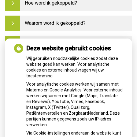
Hoe word ik gekoppeld?
Waarom word ik gekoppeld?
Moet ik apart een account aanmaken voor mijn
Deze website gebruikt cookies
kind, vader of moeder?
Wij gebruiken noodzakelijke cookies zodat deze
website goed kan werken. Voor analytische
Ik ben van apotheek gewisseld, wat nu?
cookies en externe inhoud vragen wij uw
toestemming.
Foutmelding
Voor analytische cookies werken wij samen met
Matomo en Google Analytics. Voor externe inhoud
werken wij samen met Google (Maps, Translate
Ik krijg een foutmelding, wat nu?
en Reviews), YouTube, Vimeo, Facebook,
Instagram, X (Twitter), Qualizorg,
Patiëntenvertellen en ZorgkaartNederland. Deze
partijen kunnen gegevens zoals uw IP-adres
De app werkt niet, wat nu?
verwerken.
Via Cookie-instellingen onderaan de website kunt