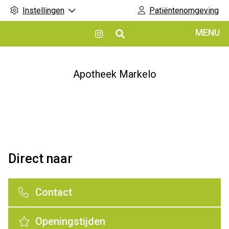
Instellingen
Patiëntenomgeving
Hoofdmenu
MENU
Bezoek
onze
Instagram
pagina
Apotheek Markelo
Direct naar
Contact
Openingstijden